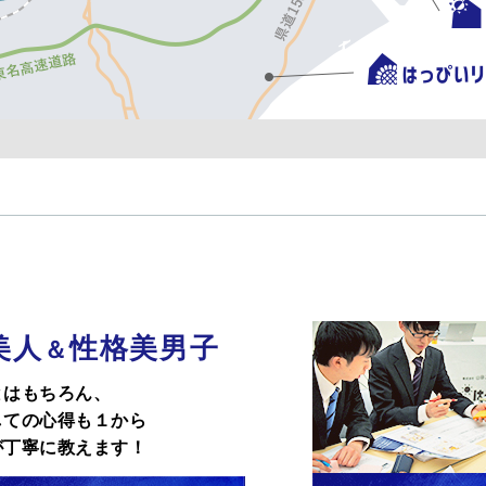
美人
性格美男子
＆
とはもちろん、
しての心得も１から
が丁寧に教えます！