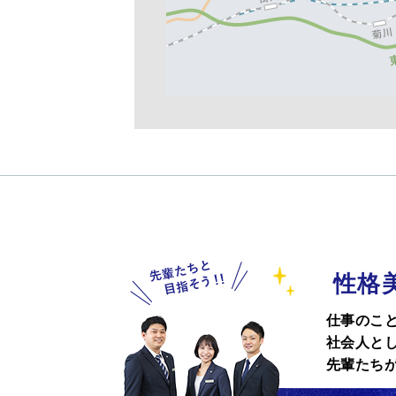
性格
仕事のこ
社会人と
先輩たち