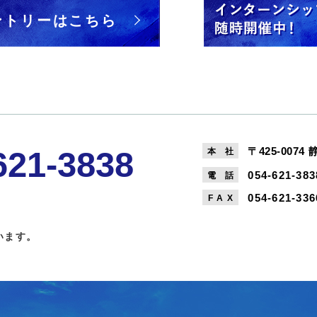
ントリーはこちら
〒425-0074
621-3838
本
社
054-621-383
電
話
054-621-336
FA
X
います。