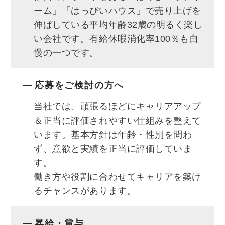
「エルダー制度」
ーム」「はっぴいハウス」で売り上げを
◎2年目以降も無理なく成長できる目標を設
伸ばしている平均年齢32歳の明るく楽し
定。
い会社です。有給休暇消化率100％も自
慢の一つです。
《問い合わせからの営業です！》
応募をご検討の方へ
ショールームやモデルハウスに来店された方
や
当社では、頑張るほどにキャリアアップ
お客様から紹介された方が対象なので、余分
＆正当に評価されやすい仕組みを整えて
います。基本方針は年齢・性別を問わ
なプレッシャーがありません。
ず、意欲と実績を正当に評価していま
す。
《ノルマなしのチームワーク》
働き方や役割に合わせてキャリアを築け
個々が競い合うのでなく、平均年齢30代前
るチャンスがあります。
半のチームで
課題に向き合うのが当社流。目標はあっても
昇給・賞与