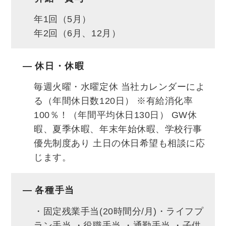
ノルマはありません。
年1回（5月）
年2回（6月、12月）
決め手は、研修やチームの協力で「絶対に一
人前にする」という風土。
休日・休暇
そして入社した人が口を揃えて驚く、明るい
社風です。
毎週火曜・水曜定休 当社カレンダーによ
る（年間休日数120日） ※有給消化率
皆が前向き。アドバイス上手。励まし上手。
100％！（年間平均休日130日） GW休
オフにごはんを食べに行ったり、出掛けたり
暇、夏季休暇、年末年始休暇、学校行事
など仲もいい。
優先制度あり 土日の休日希望も相談に応
そうした雰囲気は、お客様の好感も生み、営
じます。
業環境も高めています。
各種手当
心から感謝される、最高のやりがいを実感！
・固定残業手当(20時間分/月)・ライフプ
お客様が一生を託す家づくりを支え、感謝の
ラン手当 ・役職手当 ・通勤手当 ・子供