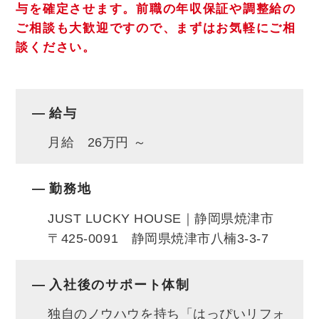
与を確定させます。
前職の年収保証や調整給の
す。
ご相談も大歓迎ですので、まずはお気軽にご相
談ください。
ご家族のご要望や将来設計などを伺い、ご提
案をし、
周囲の協力を得ながら幸せな住まいをご提案
給与
するお仕事です。
月給 26万円 ～
未経験でも成長・活躍できる理由を、以下に
挙げます。
勤務地
《研修の充実》
JUST LUCKY HOUSE｜静岡県焼津市
◎きめ細かい研修が充実
〒425-0091 静岡県焼津市八楠3-3-7
◎活躍する先輩の動画を見てマネるなど、ユ
ニークな研修も
入社後のサポート体制
◎先輩に付いてもらいながら実践を積める
独自のノウハウを持ち「はっぴいリフォ