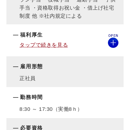
言葉をいただくのが
手当 ・資格取得お祝い金 ・借上げ社宅
住宅ビジネスのやりがいですが、ぞれを本当
制度 他 ※社内規定による
に実感できるのが当社。
大好評のショールーム。多様なプラン。設
福利厚生
計・施工力。
タップで続きを見る
そして何より、お客様のことを本気で考えて
寄り添うスタッフ。
雇用形態
心からの「ありがとう」を聞く瞬間の最高の
喜び、実感してください。
正社員
事業拡大により、明るく元気なスタッフを募
勤務時間
集します！
8:30 ～ 17:30（実働8ｈ）
必要資格