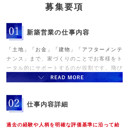
募
集要項
新築営業の仕事内容
「土地」「お金」「建物」「アフターメンテ
ナンス」まで、家づくりのことでお客様をト
ータル的にサポートするのが役割です。飛び
込み営業はありませんので、提案そのものに
じっくり時間をかける事ができ、お客様に喜
んで頂く事ができます。
仕事内容詳細
スタンスは「お客様と一緒に考えて一緒につ
くる」そんな家づくりを通じて、末永くお客
様と楽しくお付き合いできる事もやりがいで
過去の経験や人柄を明確な評価基準に沿って給