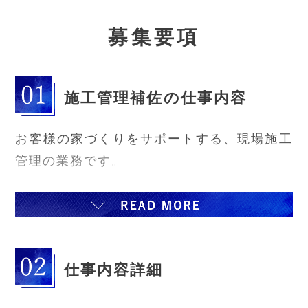
募
集要項
施工管理補佐の仕事内容
お客様の家づくりをサポートする、現場施工
管理の業務です。
◎主な業務は品質管理・工程管理・原価管
理・安全管理です。マニュアルや手順書があ
る為、初めての方もご安心下さい。
仕事内容詳細
◎「現場きれい」を合言葉に5S（整理・整
頓・清掃・清潔・躾）の指導を行います。お