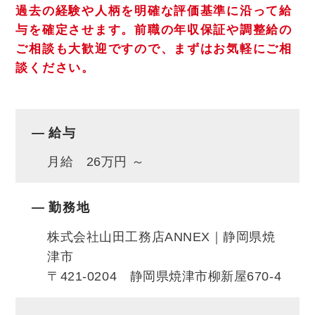
客様にも「現場がきれいですね！」と喜んで
過去の経験や人柄を明確な評価基準に沿って給
与を確定させます。
前職の年収保証や調整給の
頂いています。
ご相談も大歓迎ですので、まずはお気軽にご相
◎建築現場は志太地域が中心です。
談ください。
◎工事期間中にお客様との5回の立会い説明
会があります。説明会の資料に基づき、お客
様と工事の進捗確認を行います。お客様にも
給与
ご安心して頂ける為、大変好評です。
月給 26万円 ～
◎お客様からの喜びの声や感謝の言葉をもら
える仕事です。
勤務地
◎施工現場の監督業務が主なお仕事です。
株式会社山田工務店ANNEX｜静岡県焼
津市
〒421-0204 静岡県焼津市柳新屋670-4